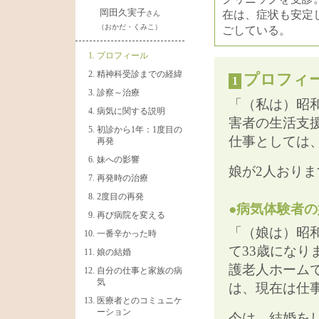
岡田久実子
在は、症状も安定
さん
（おかだ・くみこ）
ごしている。
プロフィール
精神科受診までの経緯
プロフィ
1
診察～治療
「（私は）昭
病気に関する説明
害者の生活支
初診から1年：1度目の
仕事としては
再発
妹への影響
娘が2人おり
再発時の治療
2度目の再発
●病気体験者
再び病院を変える
「（娘は）昭
一番辛かった時
て33歳にな
娘の結婚
護老人ホーム
自分の仕事と家族の病
気
は、現在は仕
医療者とのコミュニケ
ーション
今は、結婚をし