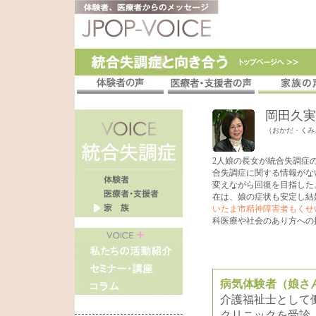
岡田久実
（おかだ・くみ
2人娘の長女が統合失調症
合失調症に関する情報がな
変えながら回復を目指した
在は、娘の症状も安定し結
いたま市精神障害者もくせ
科医療や社会のあり方への
病気体験者（娘さ
介護福祉士として
クリニックを受診