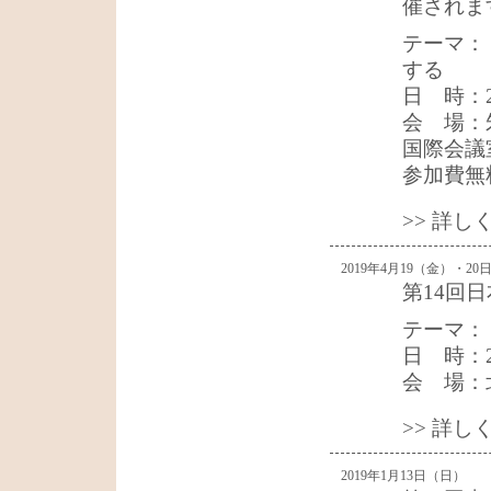
催されま
テーマ：
する
日 時：20
会 場：
国際会議
参加費無
>> 詳
2019年4月19（金）・20
第14回
テーマ：
日 時：2
会 場：
>> 詳
2019年1月13日（日）