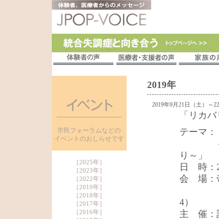
2019年
2019年9月21日（土）～
「リカバ
市民フォーラムなどの
テーマ：
イベントのおしらせです
～ピア
り～」
［
2025年
］
日 時：2
［
2023年
］
会 場：
［
2022年
］
［
2019年
］
（〒17
［
2018年
］
4）
［
2017年
］
［
2016年
］
主 催：