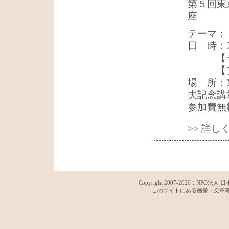
第５回東
座
テーマ：
日 時：2
【
【
場 所：
夫記念講
参加費無
>> 詳
Copyright 2007-
2026：
NPO法人 日
このサイトにある画像・文章