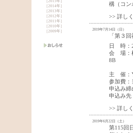
［
2015年
］
構（コン
［
2014年
］
［
2013年
］
>> 詳
［
2012年
］
［
2011年
］
［
2010年
］
2019年7月14日（日）
［
2009年
］
「第３回
日 時：20
会 場：
8B
（横浜
主 催：
参加費：当
申込み締め
申込み先：
>> 詳
2019年6月22日（土）
第115