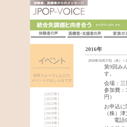
2016年
2016年10月27日（木）～
第9回み
す。
市民フォーラムなどの
イベントのおしらせです
会場：三
参加費：3
［
2025年
］
円）
［
2023年
］
［
2022年
］
お申込に
［
2019年
］
（株）津
［
2018年
］
［
2017年
］
電話05
［
2016年
］