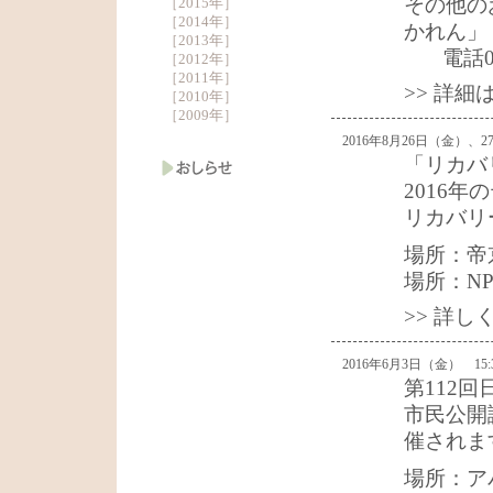
その他の
［
2015年
］
［
2014年
］
かれん」
［
2013年
］
電話05
［
2012年
］
［
2011年
］
>> 詳
［
2010年
］
［
2009年
］
2016年8月26日（金）、
「リカバ
2016
リカバリ
場所：帝
場所：N
>> 詳
2016年6月3日（金） 15:3
第112
市民公開
催されま
場所：ア