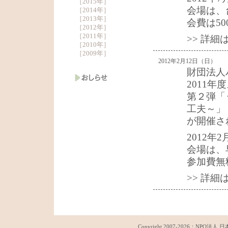
［
2015年
］
会場は、
［
2014年
］
［
2013年
］
会費は50
［
2012年
］
［
2011年
］
>> 詳
［
2010年
］
［
2009年
］
2012年2月12日（日）
財団法人
2011
第２弾「
工夫～」
が開催さ
2012年2
会場は、
参加費無
>> 詳
Copyright 2007-
2026：
NPO法人 日