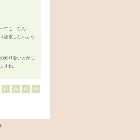
っても、なん
り詮索しないよう
の知り合いとかに
ますね。」
13
14
15
16
d.