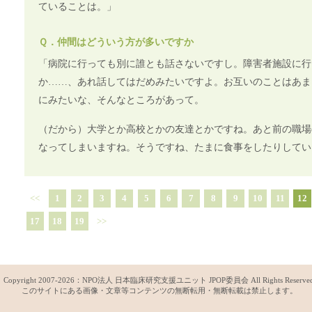
ていることは。」
Ｑ．仲間はどういう方が多いですか
「病院に行っても別に誰とも話さないですし。障害者施設に行
か……、あれ話してはだめみたいですよ。お互いのことはあま
にみたいな、そんなところがあって。
（だから）大学とか高校とかの友達とかですね。あと前の職場
なってしまいますね。そうですね、たまに食事をしたりしてい
<<
1
2
3
4
5
6
7
8
9
10
11
12
17
18
19
>>
Copyright 2007-
2026：
NPO法人 日本臨床研究支援ユニット JPOP委員会
All Rights Reserve
このサイトにある画像・文章等コンテンツの無断転用・無断転載は禁止します。