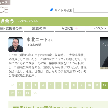
サイト内検索
東北ニート
さん
（仮名希望）
1978年（昭和53年）生まれの40歳（収録時）。大学卒業後、
公務員として働いたが、25歳の時に「うつ」状態となり、母
親に連れられて受診。その後、精神科病院をいくつか転院
し、28歳頃に病名を知る。通院しながら働いていたが、休職
を繰り返し、退職。現在は、自分なりの学習方法でいろいろ
な資格試験に挑戦中。
<<
1
2
3
4
5
6
7
8
9
10
11
12
17
18
19
>>