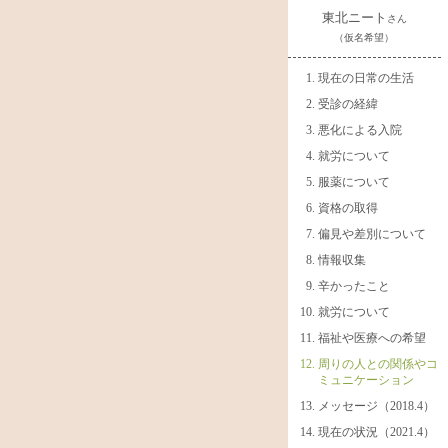
東北ニート
さん
（仮名希望）
現在の日常の生活
受診の経緯
悪化による入院
就労について
服薬について
資格の取得
偏見や差別について
情報収集
辛かったこと
就労について
福祉や医療への希望
周りの人との関係やコ
ミュニケーション
メッセージ（2018.4）
現在の状況（2021.4）