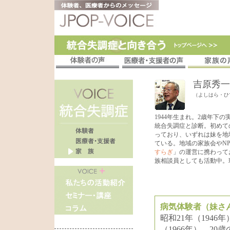
吉原秀一
（よしはら・ひ
1944年生まれ。2歳年下の
統合失調症と診断。初めて
っており、いずれは妹を地
ている。地域の家族会やN
すらぎ
」の運営に携わって
族相談員としても活動中。
病気体験者（妹さ
昭和21年（194
（1966年）、2