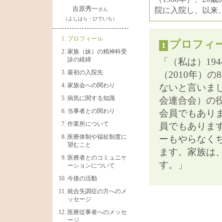
吉原秀一
院に入院し、以来
さん
（よしはら・ひでいち）
プロフィール
プロフィ
1
家族（妹）の精神科受
診の経緯
「（私は）19
最初の入院先
（2010年）
家族会への関わり
ないと言いま
病気に関する知識
会連合会）の
当事者との関わり
会員でもあり
作業所について
員でもありま
医療体制や福祉制度に
ーもやらなく
望むこと
ます。家族は
医療者とのコミュニケ
す。」
ーションについて
今後の活動
統合失調症の方へのメ
ッセージ
医療従事者へのメッセ
ージ