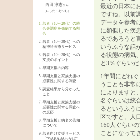
西田 淳志
最近の日本に
さん
（にしだ・あつし）
ですね。以前
データを参考
若者（10～20代）の統
合失調症を発病する割
に類似した疾
合
るであろうと
若者（10～20代）への
いうふうな話
精神科医療サービス
る状態の病気
若者（10～20代）への
支援のポイント
と3％ぐらい
早期支援の内容
1年間にどれ
早期支援と家族支援の
必要性に関する調査
うことも非常
調査結果から分かった
によりますと、
こと
名ぐらいは統
早期支援と家族支援の
必要性に関する調査へ
るというふう
の反応
区ですと、人
早期支援と病名の告知
160人ぐらい
について
ことになって
若者向け支援サービス
「“WAKABAわかば”