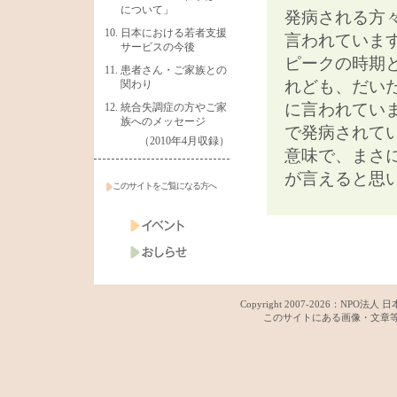
について」
発病される方
日本における若者支援
言われていま
サービスの今後
ピークの時期
患者さん・ご家族との
れども、だい
関わり
に言われてい
統合失調症の方やご家
族へのメッセージ
で発病されて
（2010年4月収録）
意味で、まさ
が言えると思
このサイトをご覧になる方へ
Copyright 2007-
2026：
NPO法人 日
このサイトにある画像・文章