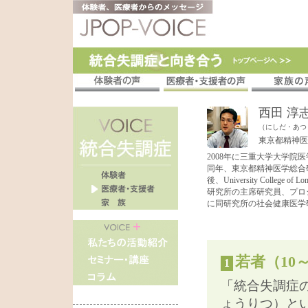
西田 淳
（にしだ・あつ
東京都精神医
2008年に三重大学大学院
同年、東京都精神医学総合
後、University Colleg
研究所の主席研究員、プロジ
に同研究所の社会健康医学
若者（10
1
「統合失調症
ょうりつ）と