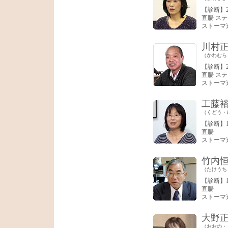
【診断】2
直腸 ステ
ストーマ
川村
（かわむら
【診断】2
直腸 ステ
ストーマ
工藤
（くどう・
【診断】1
直腸
ストーマ
竹内
（たけうち
【診断】1
直腸
ストーマ
大野
（おおの・