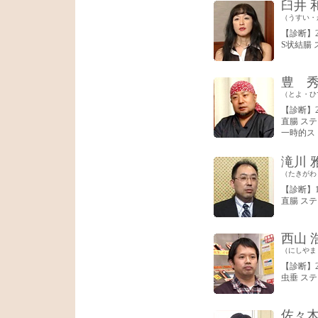
臼井 
（うすい・
【診断】2
S状結腸 
豊 
（とよ・ひ
【診断】2
直腸 ステ
一時的ス
滝川 
（たきがわ
【診断】1
直腸 ステ
西山 
（にしやま
【診断】2
虫垂 ステ
佐々