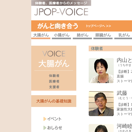
内山
（うちやま
【診断】2
直腸
ストーマ
武藤
（むとう・
【診断】1
家族性大
ストーマ
河崎
（かわさき