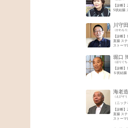
【診断】2
S状結腸 
川守
（かわもり
【診断】1
直腸 ステ
ストーマ
堀口 
（ほりぐち
【診断】1
Ｓ状結腸
海老
（えびぞう
（ニック
【診断】2
直腸 ステ
ストーマ