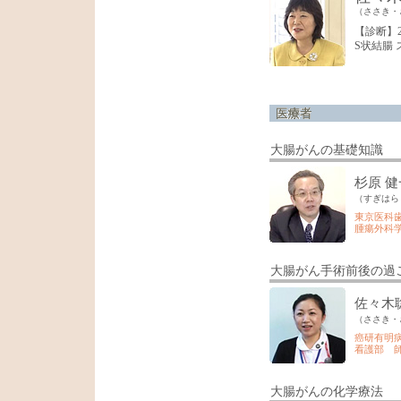
（ささき・
【診断】2
S状結腸 
大腸がんの基礎知識
杉原 健
（すぎはら
東京医科
腫瘍外科
大腸がん手術前後の過
佐々木
（ささき・
癌研有明
看護部 
大腸がんの化学療法