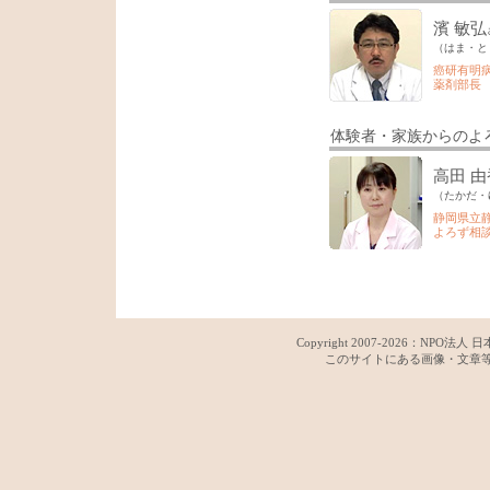
濱 敏弘
（はま・と
癌研有明
薬剤部長
体験者・家族からのよ
高田 由
（たかだ・
静岡県立
よろず相
Copyright 2007-
2026：
NPO法人 日
このサイトにある画像・文章